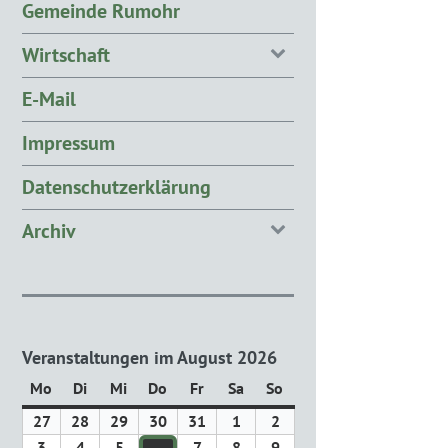
Gemeinde Rumohr
Wirtschaft
E-Mail
Impressum
Datenschutzerklärung
Archiv
Veranstaltungen im August 2026
Mo
Montag
Di
Dienstag
Mi
Mittwoch
Do
Donnerstag
Fr
Freitag
Sa
Samstag
So
Sonntag
27
27.
28
28.
29
29.
30
30.
31
31.
1
1.
2
2.
Juli
Juli
Juli
Juli
Juli
August
August
3
3.
4
4.
5
5.
7
7.
8
8.
9
9.