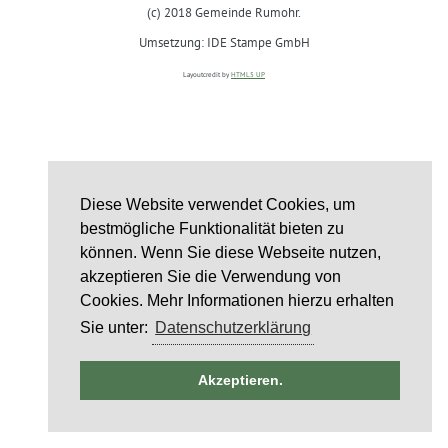
(c) 2018 Gemeinde Rumohr.
Umsetzung: IDE Stampe GmbH
Layoutcredit by
HTML5 UP
Diese Website verwendet Cookies, um
bestmögliche Funktionalität bieten zu
können. Wenn Sie diese Webseite nutzen,
akzeptieren Sie die Verwendung von
Cookies. Mehr Informationen hierzu erhalten
Sie unter:
Datenschutzerklärung
ntag
Akzeptieren.
st
6
st