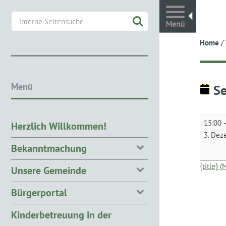
Toggl
Home
/
Menü
Se
Seniore
15:00
Herzlich Willkommen!
3. Dez
Bekanntmachung
{title} 
Unsere Gemeinde
Bürgerportal
Kinderbetreuung in der