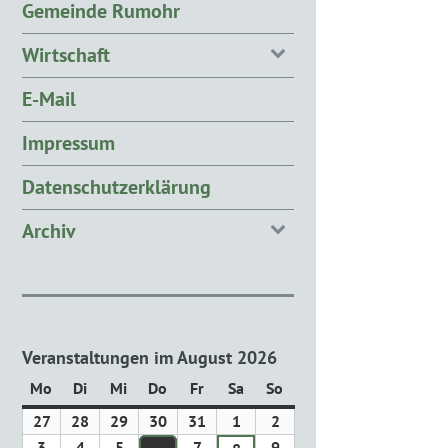
Gemeinde Rumohr
Wirtschaft
E-Mail
Impressum
Datenschutzerklärung
Archiv
Veranstaltungen im August 2026
Mo
Montag
Di
Dienstag
Mi
Mittwoch
Do
Donnerstag
Fr
Freitag
Sa
Samstag
So
Sonntag
27
27.
28
28.
29
29.
30
30.
31
31.
1
1.
2
2.
Juli
Juli
Juli
Juli
Juli
August
August
3
3.
4
4.
5
5.
7
7.
9
9.