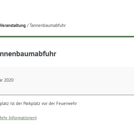
e
Veranstaltung
/
Tannenbaumabfuhr
nnenbaumabfuhr
aumabfuhr
uar 2020
latz ist der Parkplatz vor der Feuerwehr
(Mehr Informationen)