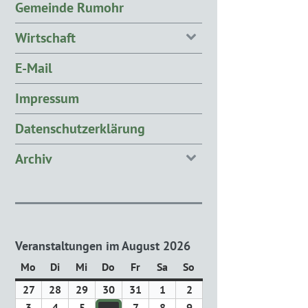
Gemeinde Rumohr
Wirtschaft
E-Mail
Impressum
Datenschutzerklärung
Archiv
Veranstaltungen im August 2026
Mo
Montag
Di
Dienstag
Mi
Mittwoch
Do
Donnerstag
Fr
Freitag
Sa
Samstag
So
Sonntag
27
27.
28
28.
29
29.
30
30.
31
31.
1
1.
2
2.
Juli
Juli
Juli
Juli
Juli
August
August
3
3.
4
4.
5
5.
7
7.
8
8.
9
9.