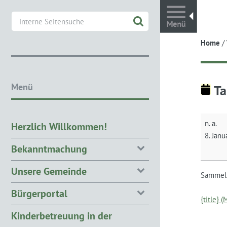
Toggl
Home
/
Menü
Ta
Tannenb
n. a.
Herzlich Willkommen!
8. Jan
Bekanntmachung
Unsere Gemeinde
Sammelp
Bürgerportal
{title} 
Kinderbetreuung in der