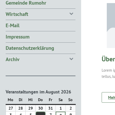
Gemeinde Rumohr
Wirtschaft
E-Mail
Impressum
Datenschutzerklärung
Über
Archiv
Lorem ip
tellus, 
Veranstaltungen im August 2026
Mehr
Mo
Di
Mi
Do
Fr
Sa
So
27
28
29
30
31
1
2
3
4
5
7
9