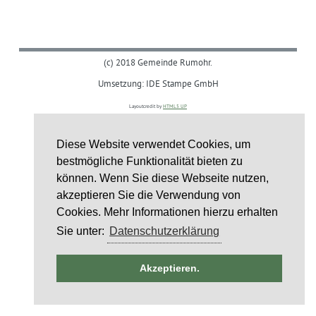
(c) 2018 Gemeinde Rumohr.
Umsetzung: IDE Stampe GmbH
Layoutcredit by
HTML5 UP
Diese Website verwendet Cookies, um
bestmögliche Funktionalität bieten zu
können. Wenn Sie diese Webseite nutzen,
akzeptieren Sie die Verwendung von
Cookies. Mehr Informationen hierzu erhalten
Sie unter:
Datenschutzerklärung
ntag
Akzeptieren.
st
6
st