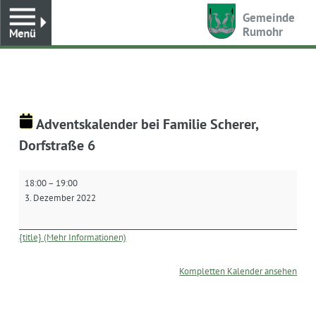
Toggle
Gemeinde
Rumohr
Adventskalender bei Familie Scherer,
Dorfstraße 6
Adventskalender
18:00
–
19:00
bei
3. Dezember 2022
Familie
Scherer,
Dorfstraße
{title} (Mehr Informationen)
6
Kompletten Kalender ansehen