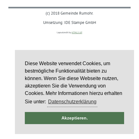
(c) 2018 Gemeinde Rumohr.
Umsetzung: IDE Stampe GmbH
Layoutcredit by
HTML5 UP
Diese Website verwendet Cookies, um
bestmögliche Funktionalität bieten zu
können. Wenn Sie diese Webseite nutzen,
akzeptieren Sie die Verwendung von
Cookies. Mehr Informationen hierzu erhalten
Sie unter:
Datenschutzerklärung
ntag
Akzeptieren.
st
6
st