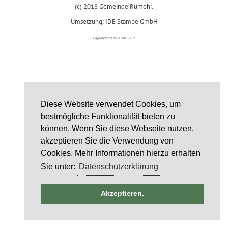
(c) 2018 Gemeinde Rumohr.
Umsetzung: IDE Stampe GmbH
Layoutcredit by
HTML5 UP
Diese Website verwendet Cookies, um
bestmögliche Funktionalität bieten zu
können. Wenn Sie diese Webseite nutzen,
akzeptieren Sie die Verwendung von
Cookies. Mehr Informationen hierzu erhalten
Sie unter:
Datenschutzerklärung
ntag
Akzeptieren.
st
6
st