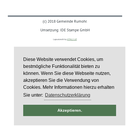
(c) 2018 Gemeinde Rumohr.
Umsetzung: IDE Stampe GmbH
Layoutcredit by
HTML5 UP
Diese Website verwendet Cookies, um
bestmögliche Funktionalität bieten zu
können. Wenn Sie diese Webseite nutzen,
akzeptieren Sie die Verwendung von
Cookies. Mehr Informationen hierzu erhalten
Sie unter:
Datenschutzerklärung
ntag
Akzeptieren.
st
6
st