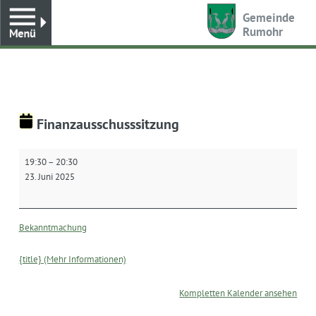
Toggle
Gemeinde
Rumohr
Finanzausschusssitzung
Finanzausschusssitzung
19:30
–
20:30
23. Juni 2025
Bekanntmachung
{title} (Mehr Informationen)
Kompletten Kalender ansehen