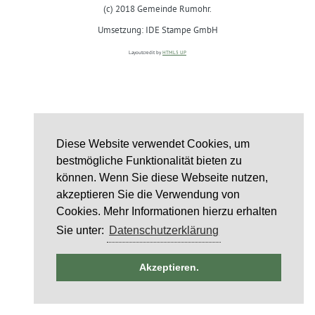
(c) 2018 Gemeinde Rumohr.
Umsetzung: IDE Stampe GmbH
Layoutcredit by
HTML5 UP
Diese Website verwendet Cookies, um
bestmögliche Funktionalität bieten zu
können. Wenn Sie diese Webseite nutzen,
akzeptieren Sie die Verwendung von
Cookies. Mehr Informationen hierzu erhalten
Sie unter:
Datenschutzerklärung
ntag
Akzeptieren.
st
6
st