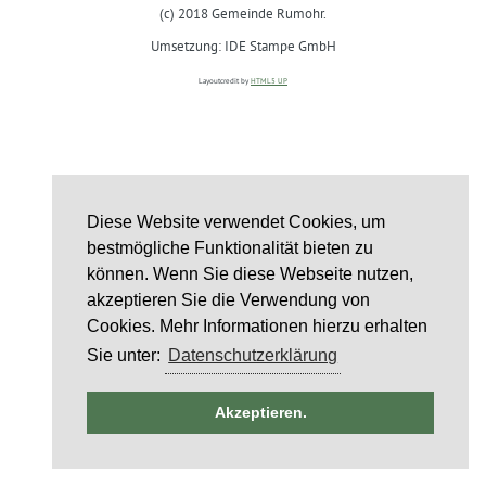
(c) 2018 Gemeinde Rumohr.
Umsetzung: IDE Stampe GmbH
Layoutcredit by
HTML5 UP
Diese Website verwendet Cookies, um
bestmögliche Funktionalität bieten zu
können. Wenn Sie diese Webseite nutzen,
akzeptieren Sie die Verwendung von
Cookies. Mehr Informationen hierzu erhalten
Sie unter:
Datenschutzerklärung
ntag
Akzeptieren.
st
6
st