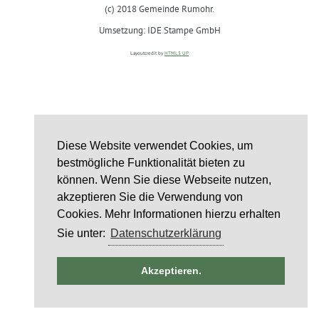
(c) 2018 Gemeinde Rumohr.
Umsetzung: IDE Stampe GmbH
Layoutcredit by
HTML5 UP
Diese Website verwendet Cookies, um
bestmögliche Funktionalität bieten zu
können. Wenn Sie diese Webseite nutzen,
akzeptieren Sie die Verwendung von
Cookies. Mehr Informationen hierzu erhalten
Sie unter:
Datenschutzerklärung
ntag
Akzeptieren.
st
6
st