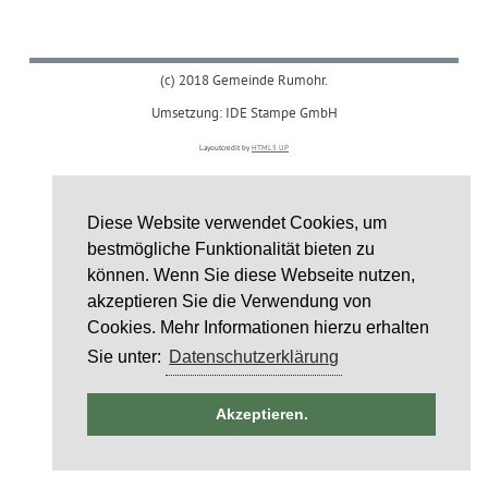
(c) 2018 Gemeinde Rumohr.
Umsetzung: IDE Stampe GmbH
Layoutcredit by
HTML5 UP
Diese Website verwendet Cookies, um
bestmögliche Funktionalität bieten zu
können. Wenn Sie diese Webseite nutzen,
akzeptieren Sie die Verwendung von
Cookies. Mehr Informationen hierzu erhalten
Sie unter:
Datenschutzerklärung
ntag
Akzeptieren.
st
6
st