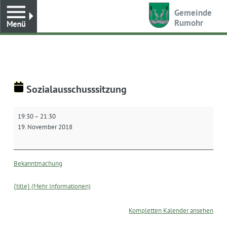
Toggle
Gemeinde
Rumohr
Sozialausschusssitzung
Sozialausschusssitzung
19:30
–
21:30
19. November 2018
Bekanntmachung
{title} (Mehr Informationen)
Kompletten Kalender ansehen