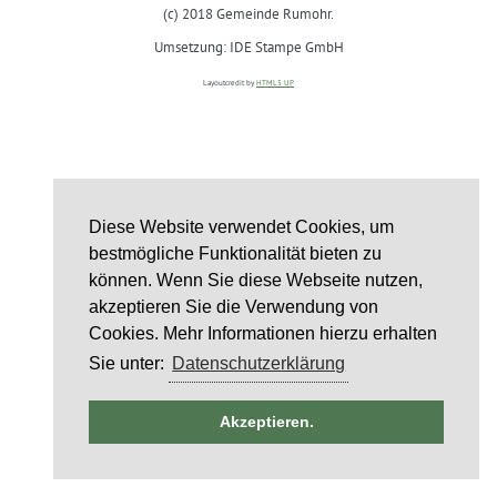
(c) 2018 Gemeinde Rumohr.
Umsetzung: IDE Stampe GmbH
Layoutcredit by
HTML5 UP
Diese Website verwendet Cookies, um
bestmögliche Funktionalität bieten zu
können. Wenn Sie diese Webseite nutzen,
akzeptieren Sie die Verwendung von
Cookies. Mehr Informationen hierzu erhalten
Sie unter:
Datenschutzerklärung
ntag
Akzeptieren.
st
6
st