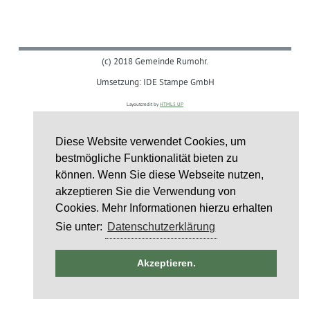
(c) 2018 Gemeinde Rumohr.
Umsetzung: IDE Stampe GmbH
Layoutcredit by
HTML5 UP
Diese Website verwendet Cookies, um
bestmögliche Funktionalität bieten zu
können. Wenn Sie diese Webseite nutzen,
akzeptieren Sie die Verwendung von
Cookies. Mehr Informationen hierzu erhalten
Sie unter:
Datenschutzerklärung
ntag
Akzeptieren.
st
6
st