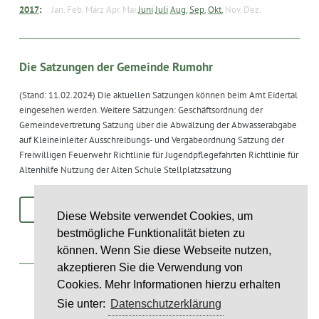
2017
:
Jan.
Feb.
März
Apr.
Mai
Juni
Juli
Aug.
Sep.
Okt.
Nov.
Dez.
Die Satzungen der Gemeinde Rumohr
(Stand: 11.02.2024) Die aktuellen Satzungen können beim Amt Eidertal
eingesehen werden. Weitere Satzungen: Geschäftsordnung der
Gemeindevertretung Satzung über die Abwälzung der Abwasserabgabe
auf Kleineinleiter Ausschreibungs- und Vergabeordnung Satzung der
Freiwilligen Feuerwehr Richtlinie für Jugendpflegefahrten Richtlinie für
Altenhilfe Nutzung der Alten Schule Stellplatzsatzung
MEHR
Diese Website verwendet Cookies, um
bestmögliche Funktionalität bieten zu
können. Wenn Sie diese Webseite nutzen,
ntag
akzeptieren Sie die Verwendung von
Cookies. Mehr Informationen hierzu erhalten
st
Sie unter:
Datenschutzerklärung
6
st