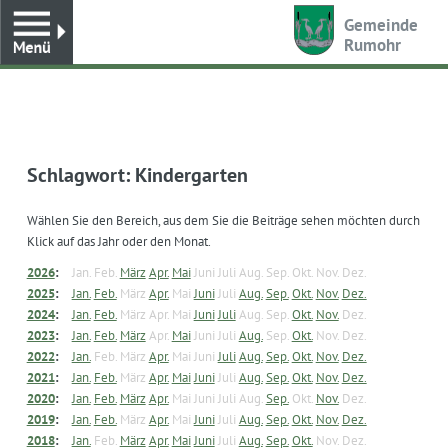
Toggle
Gemeinde
Rumohr
Schlagwort:
Kindergarten
Wählen Sie den Bereich, aus dem Sie die Beiträge sehen möchten durch
Klick auf das Jahr oder den Monat.
2026
:
Jan.
Feb.
März
Apr.
Mai
Juni
Juli
Aug.
Sep.
Okt.
Nov.
Dez.
2025
:
Jan.
Feb.
März
Apr.
Mai
Juni
Juli
Aug.
Sep.
Okt.
Nov.
Dez.
2024
:
Jan.
Feb.
März
Apr.
Mai
Juni
Juli
Aug.
Sep.
Okt.
Nov.
Dez.
2023
:
Jan.
Feb.
März
Apr.
Mai
Juni
Juli
Aug.
Sep.
Okt.
Nov.
Dez.
2022
:
Jan.
Feb.
März
Apr.
Mai
Juni
Juli
Aug.
Sep.
Okt.
Nov.
Dez.
2021
:
Jan.
Feb.
März
Apr.
Mai
Juni
Juli
Aug.
Sep.
Okt.
Nov.
Dez.
2020
:
Jan.
Feb.
März
Apr.
Mai
Juni
Juli
Aug.
Sep.
Okt.
Nov.
Dez.
2019
:
Jan.
Feb.
März
Apr.
Mai
Juni
Juli
Aug.
Sep.
Okt.
Nov.
Dez.
2018
:
Jan.
Feb.
März
Apr.
Mai
Juni
Juli
Aug.
Sep.
Okt.
Nov.
Dez.