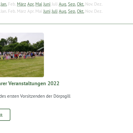
Jan.
Feb.
März
Apr.
Mai
Juni
Juli
Aug.
Sep.
Okt.
Nov.
Dez.
Jan.
Feb.
März
Apr.
Mai
Juni
Juli
Aug.
Sep.
Okt.
Nov.
Dez.
rer Veranstaltungen 2022
des ersten Vorsitzenden der Dörpsgill
HR