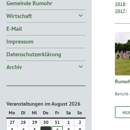
Gemeinde Rumohr
2018
:
2017
:
Wirtschaft
E-Mail
Impressum
Datenschutzerklärung
Archiv
Rumoh
Bericht 
Veranstaltungen im August 2026
Mo
Montag
Di
Dienstag
Mi
Mittwoch
Do
Donnerstag
Fr
Freitag
Sa
Samstag
So
Sonntag
ME
27
27.
28
28.
29
29.
30
30.
31
31.
1
1.
2
2.
Juli
Juli
Juli
Juli
Juli
August
August
3
3.
4
4.
5
5.
8
8.
9
9.