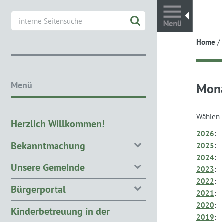
Toggl
Home
/
Menü
Mon
Wählen 
Herzlich Willkommen!
2026
:
Bekanntmachung
2025
:
2024
:
Unsere Gemeinde
2023
:
2022
:
Bürgerportal
2021
:
2020
:
Kinderbetreuung in der
2019
: