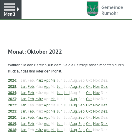
Toggle
Gemeinde
Rumohr
Monat:
Oktober 2022
Wählen Sie den Bereich, aus dem Sie die Beiträge sehen möchten durch
Klick auf das Jahr oder den Monat.
2026
:
Jan.
Feb.
März
Apr.
Mai
Juni
Juli
Aug.
Sep.
Okt.
Nov.
Dez.
2025
:
Jan.
Feb.
März
Apr.
Mai
Juni
Juli
Aug.
Sep.
Okt.
Nov.
Dez.
2024
:
Jan.
Feb.
März
Apr.
Mai
Juni
Juli
Aug.
Sep.
Okt.
Nov.
Dez.
2023
:
Jan.
Feb.
März
Apr.
Mai
Juni
Juli
Aug.
Sep.
Okt.
Nov.
Dez.
2022
:
Jan.
Feb.
März
Apr.
Mai
Juni
Juli
Aug.
Sep.
Okt.
Nov.
Dez.
2021
:
Jan.
Feb.
März
Apr.
Mai
Juni
Juli
Aug.
Sep.
Okt.
Nov.
Dez.
2020
:
Jan.
Feb.
März
Apr.
Mai
Juni
Juli
Aug.
Sep.
Okt.
Nov.
Dez.
2019
:
Jan.
Feb.
März
Apr.
Mai
Juni
Juli
Aug.
Sep.
Okt.
Nov.
Dez.
2018
:
Jan.
Feb.
März
Apr.
Mai
Juni
Juli
Aug.
Sep.
Okt.
Nov.
Dez.