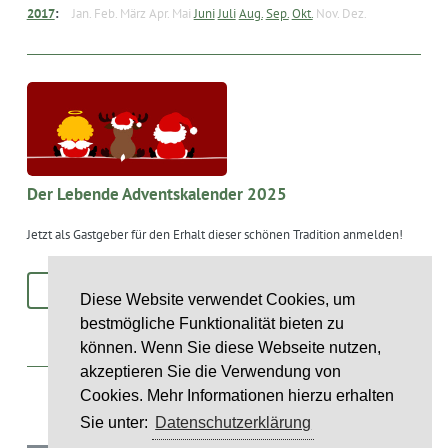
2017
:
Jan.
Feb.
März
Apr.
Mai
Juni
Juli
Aug.
Sep.
Okt.
Nov.
Dez.
Der Lebende Adventskalender 2025
Jetzt als Gastgeber für den Erhalt dieser schönen Tradition anmelden!
MEHR
Diese Website verwendet Cookies, um
bestmögliche Funktionalität bieten zu
können. Wenn Sie diese Webseite nutzen,
ntag
akzeptieren Sie die Verwendung von
Cookies. Mehr Informationen hierzu erhalten
st
Sie unter:
Datenschutzerklärung
6
st