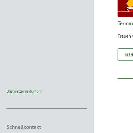
Termin
Freuen 
ME
Das Wetter in Rumohr
Schnellkontakt