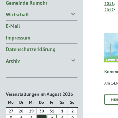
Gemeinde Rumohr
2018
:
2017
:
Wirtschaft
E-Mail
Impressum
Datenschutzerklärung
Archiv
Kommu
Am 14.M
Veranstaltungen im August 2026
ME
Mo
Montag
Di
Dienstag
Mi
Mittwoch
Do
Donnerstag
Fr
Freitag
Sa
Samstag
So
Sonntag
27
27.
28
28.
29
29.
30
30.
31
31.
1
1.
2
2.
Juli
Juli
Juli
Juli
Juli
August
August
3
3.
4
4.
5
5.
8
8.
9
9.