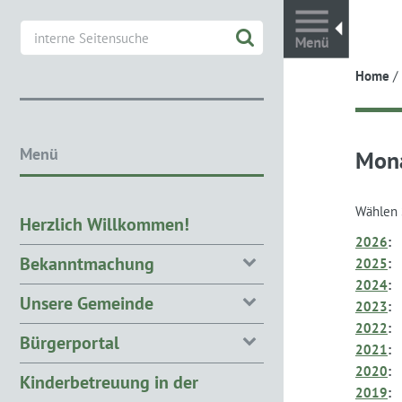
Toggl
Home
/
Menü
Mon
Wählen 
Herzlich Willkommen!
2026
:
Bekanntmachung
2025
:
2024
:
Unsere Gemeinde
2023
:
2022
:
Bürgerportal
2021
:
2020
:
Kinderbetreuung in der
2019
: