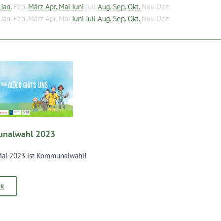
Jan.
Feb.
März
Apr.
Mai
Juni
Juli
Aug.
Sep.
Okt.
Nov.
Dez.
Jan.
Feb.
März
Apr.
Mai
Juni
Juli
Aug.
Sep.
Okt.
Nov.
Dez.
nalwahl 2023
ai 2023 ist Kommunalwahl!
HR