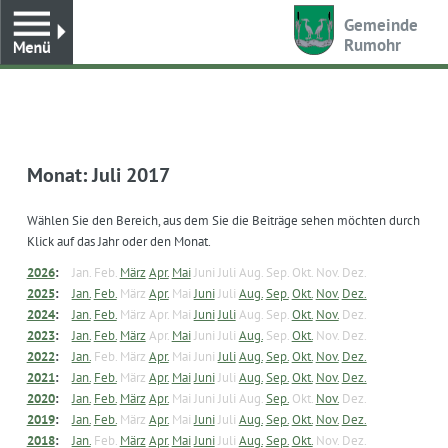
Toggle
Gemeinde
Rumohr
Monat:
Juli 2017
Wählen Sie den Bereich, aus dem Sie die Beiträge sehen möchten durch
Klick auf das Jahr oder den Monat.
2026
:
Jan.
Feb.
März
Apr.
Mai
Juni
Juli
Aug.
Sep.
Okt.
Nov.
Dez.
2025
:
Jan.
Feb.
März
Apr.
Mai
Juni
Juli
Aug.
Sep.
Okt.
Nov.
Dez.
2024
:
Jan.
Feb.
März
Apr.
Mai
Juni
Juli
Aug.
Sep.
Okt.
Nov.
Dez.
2023
:
Jan.
Feb.
März
Apr.
Mai
Juni
Juli
Aug.
Sep.
Okt.
Nov.
Dez.
2022
:
Jan.
Feb.
März
Apr.
Mai
Juni
Juli
Aug.
Sep.
Okt.
Nov.
Dez.
2021
:
Jan.
Feb.
März
Apr.
Mai
Juni
Juli
Aug.
Sep.
Okt.
Nov.
Dez.
2020
:
Jan.
Feb.
März
Apr.
Mai
Juni
Juli
Aug.
Sep.
Okt.
Nov.
Dez.
2019
:
Jan.
Feb.
März
Apr.
Mai
Juni
Juli
Aug.
Sep.
Okt.
Nov.
Dez.
2018
:
Jan.
Feb.
März
Apr.
Mai
Juni
Juli
Aug.
Sep.
Okt.
Nov.
Dez.