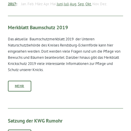
2017
:
Jan.
Feb.
März
Apr.
Mai
Juni
Juli
Aug.
Sep.
Okt.
Nov.
Dez.
Merkblatt Baumschutz 2019
Das aktuelle Baumschutzmerkblatt 2019 der Unteren
Naturschutzbehörde des Kreises Rendsburg-Eckernförde kann hier
eingesehen werden. Dort werden viele Fragen rund um die Pflege von
Bewuchs und Bäumen beantwortet. Darüber hinaus gibt das Merkblatt
Knickschutz 2019 viele interessante Informationen zur Pflege und
Schutz unserer Knicks.
MEHR
ntag
Satzung der KWG Rumohr
st
6
st