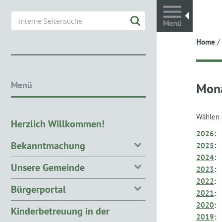
Toggl
Home
/
Menü
Mon
Wählen 
Herzlich Willkommen!
2026
:
Bekanntmachung
2025
:
2024
:
Unsere Gemeinde
2023
:
2022
:
Bürgerportal
2021
:
2020
:
Kinderbetreuung in der
2019
: