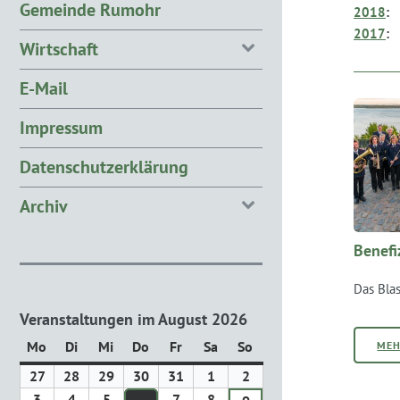
Gemeinde Rumohr
2018
:
2017
:
Wirtschaft
E-Mail
Impressum
Datenschutzerklärung
Archiv
Benefi
Das Bla
Veranstaltungen im August 2026
Mo
Montag
Di
Dienstag
Mi
Mittwoch
Do
Donnerstag
Fr
Freitag
Sa
Samstag
So
Sonntag
ME
27
27.
28
28.
29
29.
30
30.
31
31.
1
1.
2
2.
Juli
Juli
Juli
Juli
Juli
August
August
3
3.
4
4.
5
5.
7
7.
8
8.