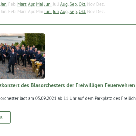
Jan.
Feb.
März
Apr.
Mai
Juni
Juli
Aug.
Sep.
Okt.
Nov.
Dez.
Jan.
Feb.
März
Apr.
Mai
Juni
Juli
Aug.
Sep.
Okt.
Nov.
Dez.
zkonzert des Blasorchesters der Freiwilligen Feuerwehre
sorchester lädt am 05.09.2021 ab 11 Uhr auf dem Parkplatz des Freilic
HR